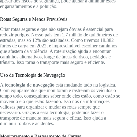
apesar dos riscos de segurança, pode ajudar a diminuir esses
engarrafamentos e a poluição.
Rotas Seguras e Menos Previsíveis
Criar rotas seguras e que não sejam óbvias é essencial para
reduzir perigos. Nosso país tem 1,7 milhão de quilômetros de
estradas, mas só 12% são asfaltadas. Como tivemos 18.382
furtos de carga em 2022, é imprescindível escolher caminhos
que afastem da violência. A roteirização ajuda a encontrar
caminhos alternativos, longe de áreas de risco, pedágios e
trânsito. Isso torna o transporte mais seguro e eficiente.
Uso de Tecnologia de Navegação
A
tecnologia de navegação
está mudando tudo na logística.
Com equipamentos que monitoram e rastreiam os veículos o
tempo todo, conseguimos saber onde eles estão, como estão se
movendo e o que estão fazendo. Isso nos dá informações
valiosas para organizar e mudar as rotas sempre que
necessário. Graças a essa tecnologia, podemos fazer o
transporte de maneira mais segura e eficaz. Isso ajuda a
diminuir roubos e acidentes.
Monitoramento e Rastreamento de Cargas