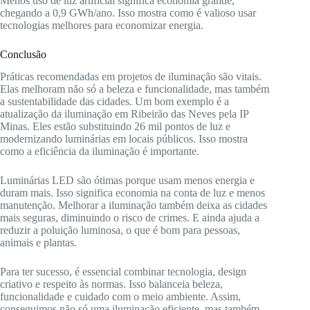
Menos uso de luz artificial significa economia grande,
chegando a 0,9 GWh/ano. Isso mostra como é valioso usar
tecnologias melhores para economizar energia.
Conclusão
Práticas recomendadas em projetos de iluminação são vitais.
Elas melhoram não só a beleza e funcionalidade, mas também
a sustentabilidade das cidades. Um bom exemplo é a
atualização da iluminação em Ribeirão das Neves pela IP
Minas. Eles estão substituindo 26 mil pontos de luz e
modernizando luminárias em locais públicos. Isso mostra
como a eficiência da iluminação é importante.
Luminárias LED são ótimas porque usam menos energia e
duram mais. Isso significa economia na conta de luz e menos
manutenção. Melhorar a iluminação também deixa as cidades
mais seguras, diminuindo o risco de crimes. E ainda ajuda a
reduzir a poluição luminosa, o que é bom para pessoas,
animais e plantas.
Para ter sucesso, é essencial combinar tecnologia, design
criativo e respeito às normas. Isso balanceia beleza,
funcionalidade e cuidado com o meio ambiente. Assim,
conseguimos não só uma iluminação eficiente, mas também