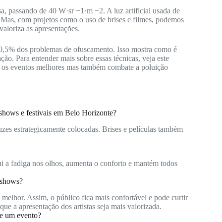
, passando de 40 W·sr −1·m −2. A luz artificial usada de
. Mas, com projetos como o uso de brises e filmes, podemos
valoriza as apresentações.
 80,5% dos problemas de ofuscamento. Isso mostra como é
ão. Para entender mais sobre essas técnicas, veja este
z os eventos melhores mas também combate a poluição
 shows e festivais em Belo Horizonte?
uzes estrategicamente colocadas. Brises e películas também
ui a fadiga nos olhos, aumenta o conforto e mantém todos
 shows?
elhor. Assim, o público fica mais confortável e pode curtir
e a apresentação dos artistas seja mais valorizada.
de um evento?