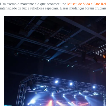
Um exemplo marcante é o que aconteceu no
Museu de Vida e Arte Rel
intensidade da luz e refletores especiais. Essas mudanças foram cruciai