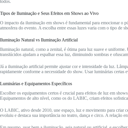
todos.
Tipos de Iluminação e Seus Efeitos em Shows ao Vivo
O impacto da iluminação em shows é fundamental para emocionar o púb
atmosfera do evento. A escolha entre essas luzes varia com o tipo de sho
Iluminação Natural vs Iluminação Artificial
Iluminação natural, como a zenital, é ótima para luz suave e uniforme. U
translúcidos ajudam a espalhar essa luz, diminuindo sombras e ofuscame
Já a iluminação artificial permite ajustar cor e intensidade da luz. Lâ
rapidamente conforme a necessidade do show. Usar luminárias certas evi
Luminárias e Equipamentos Específicos
Escolher os equipamentos certos é crucial para efeitos de luz em shows
Equipamentos de alto nível, como os do LABIC, criam efeitos sofistic
O LABIC, ativo desde 2010, une espaço, luz e movimento para criar c
evoluiu e destaca sua importância no teatro, dança e circo. A relação ent
Em resumo, usar bem a iluminação, seja natural ou artificial, e escolhe