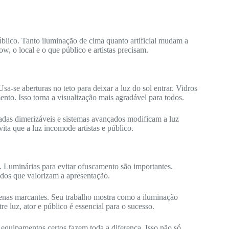
lico. Tanto iluminação de cima quanto artificial mudam a
w, o local e o que público e artistas precisam.
sa-se aberturas no teto para deixar a luz do sol entrar. Vidros
nto. Isso torna a visualização mais agradável para todos.
mpadas dimerizáveis e sistemas avançados modificam a luz
ta que a luz incomode artistas e público.
. Luminárias para evitar ofuscamento são importantes.
ados que valorizam a apresentação.
enas marcantes. Seu trabalho mostra como a iluminação
re luz, ator e público é essencial para o sucesso.
r equipamentos certos fazem toda a diferença. Isso não só