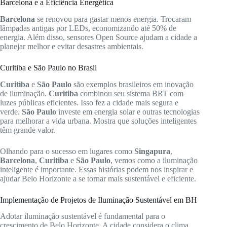
Barcelona e a Eficiência Energética
Barcelona
se renovou para gastar menos energia. Trocaram
lâmpadas antigas por LEDs, economizando até 50% de
energia. Além disso, sensores Open Source ajudam a cidade a
planejar melhor e evitar desastres ambientais.
Curitiba e São Paulo no Brasil
Curitiba
e
São Paulo
são exemplos brasileiros em inovação
de iluminação.
Curitiba
combinou seu sistema BRT com
luzes públicas eficientes. Isso fez a cidade mais segura e
verde.
São Paulo
investe em energia solar e outras tecnologias
para melhorar a vida urbana. Mostra que soluções inteligentes
têm grande valor.
Olhando para o sucesso em lugares como
Singapura
,
Barcelona
,
Curitiba
e
São Paulo
, vemos como a iluminação
inteligente é importante. Essas histórias podem nos inspirar e
ajudar Belo Horizonte a se tornar mais sustentável e eficiente.
Implementação de Projetos de Iluminação Sustentável em BH
Adotar iluminação sustentável é fundamental para o
crescimento de Belo Horizonte. A cidade considera o clima