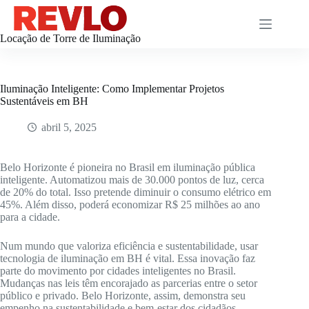
Pular
para
o
Locação de Torre de Iluminação
conteúdo
Iluminação Inteligente: Como Implementar Projetos
Sustentáveis em BH
abril 5, 2025
Belo Horizonte é pioneira no Brasil em iluminação pública
inteligente. Automatizou mais de 30.000 pontos de luz, cerca
de 20% do total. Isso pretende diminuir o consumo elétrico em
45%. Além disso, poderá economizar R$ 25 milhões ao ano
para a cidade.
Num mundo que valoriza eficiência e sustentabilidade, usar
tecnologia de iluminação em BH é vital. Essa inovação faz
parte do movimento por cidades inteligentes no Brasil.
Mudanças nas leis têm encorajado as parcerias entre o setor
público e privado. Belo Horizonte, assim, demonstra seu
empenho na sustentabilidade e bem-estar dos cidadãos.