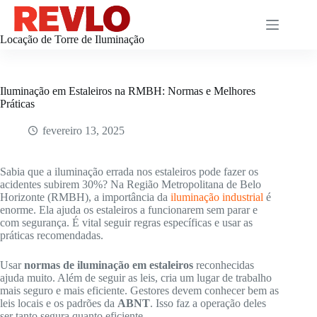
Pular
para
o
Locação de Torre de Iluminação
conteúdo
Iluminação em Estaleiros na RMBH: Normas e Melhores
Práticas
fevereiro 13, 2025
Sabia que a iluminação errada nos estaleiros pode fazer os
acidentes subirem 30%? Na Região Metropolitana de Belo
Horizonte (RMBH), a importância da
iluminação industrial
é
enorme. Ela ajuda os estaleiros a funcionarem sem parar e
com segurança. É vital seguir regras específicas e usar as
práticas recomendadas.
Usar
normas de iluminação em estaleiros
reconhecidas
ajuda muito. Além de seguir as leis, cria um lugar de trabalho
mais seguro e mais eficiente. Gestores devem conhecer bem as
leis locais e os padrões da
ABNT
. Isso faz a operação deles
ser tanto segura quanto eficiente.